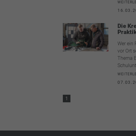
WEITERL
16.03.2
Die Kr
Prakti
Wer ein 
vor Ort 
Thema Be
Schulunt
WEITERL
07.03.2
1