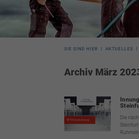
SIE SIND HIER
AKTUELLES
Archiv März 202
Innung
Steinf
Die näc
Steinfur
Ruhmölle